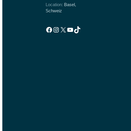
Location:
Basel,
Schweiz
Facebook
Instagram
X
YouTube
TikTok