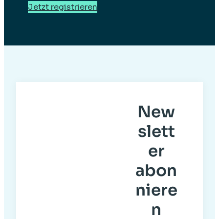
Jetzt registrieren
New
slett
er
abon
niere
n