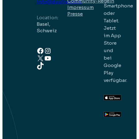
Community-Regeln
info@duolivo.com
Smartphone
Impressum
oder
Presse
Location:
Tablet.
Basel,
Jetzt
Schweiz
im App
Store
Facebook
Instagram
und
X
YouTube
bei
TikTok
Google
Play
verfügbar.