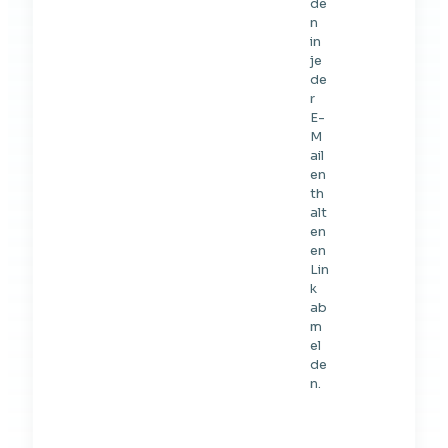
de
n
in
je
de
r
E-
M
ail
en
th
alt
en
en
Lin
k
ab
m
el
de
n.