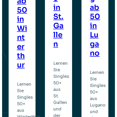
ab
in
ab
50
St.
50
in
Ga
in
Wi
lle
Lu
nt
n
ga
er
no
th
ur
Lernen
Sie
Lernen
Singles
Sie
50+
Lernen
Singles
aus
Sie
50+
St.
Singles
aus
Gallen
50+
Lugano
und
aus
und
der
Winterthur