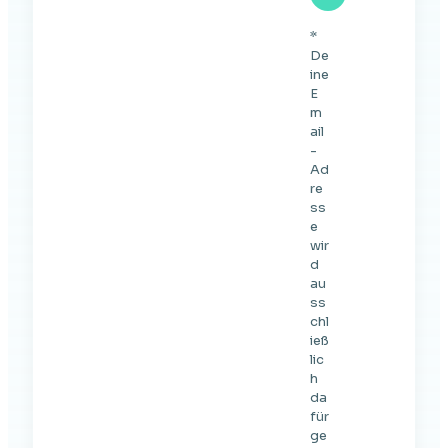
*
De
ine
E
m
ail
-
Ad
re
ss
e
wir
d
au
ss
chl
ieß
lic
h
da
für
ge