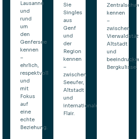
Lausanne
Sie
Zentralschw
und
Singles
kennen
rund
aus
–
um
Genf
zwischen
den
und
Vierwaldstät
Genfersee
der
Altstadt
kennen
Region
und
–
kennen
beeindrucke
ehrlich,
–
Bergkulisse.
respektvoll
zwischen
und
Seeufer,
mit
Altstadt
Fokus
und
auf
internationalem
eine
Flair.
echte
Beziehung.