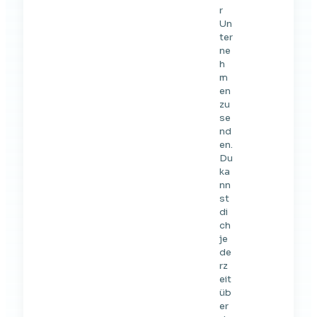
r
Un
ter
ne
h
m
en
zu
se
nd
en.
Du
ka
nn
st
di
ch
je
de
rz
eit
üb
er