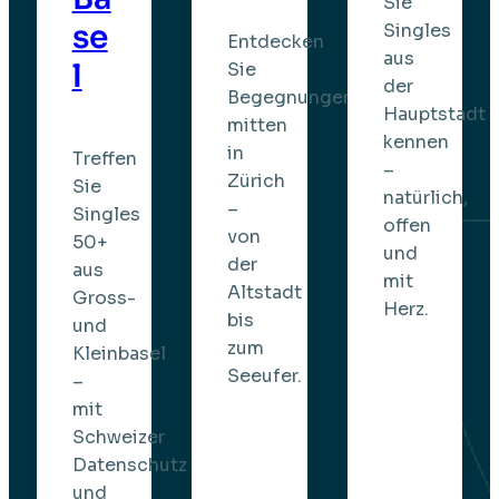
Sie
se
Singles
Entdecken
aus
l
Sie
der
Begegnungen
Hauptstadt
mitten
kennen
in
Treffen
–
Zürich
Sie
natürlich,
–
Singles
offen
von
50+
und
der
aus
mit
Altstadt
Gross-
Herz.
bis
und
zum
Kleinbasel
Seeufer.
–
mit
Schweizer
Datenschutz
und