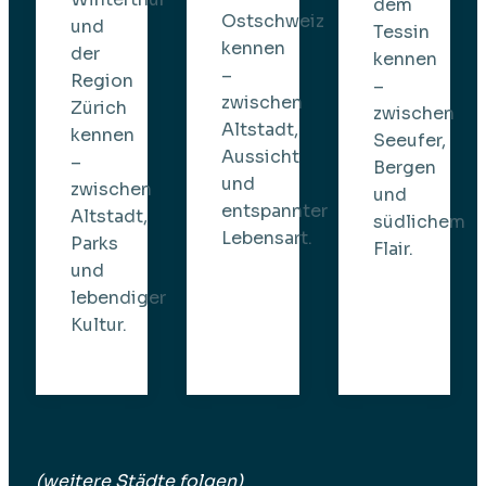
dem
Ostschweiz
und
Tessin
kennen
der
kennen
–
Region
–
zwischen
Zürich
zwischen
Altstadt,
kennen
Seeufer,
Aussicht
–
Bergen
und
zwischen
und
entspannter
Altstadt,
südlichem
Lebensart.
Parks
Flair.
und
lebendiger
Kultur.
(weitere Städte folgen)