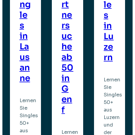
ng
rt
le
le
ne
s
s
rs
in
in
uc
Lu
La
he
ze
us
ab
rn
an
50
ne
in
Lernen
G
Sie
Singles
en
Lernen
50+
f
Sie
aus
Singles
Luzern
50+
und
aus
Lernen
der