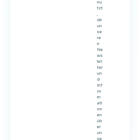
nu
tzt
,
dir
un
se
re
n
Ne
ws
let
ter
un
d
Inf
or
m
ati
on
en
üb
er
un
se