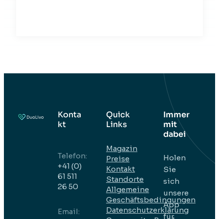
Konta
Quick
Immer
kt
Links
mit
dabei
Magazin
Telefon:
Holen
Preise
+41 (0)
Kontakt
Sie
61 511
Standorte
sich
26 50
Allgemeine
unsere
Geschäftsbedingungen
App
Datenschutzerklärung
EmaiI:
für