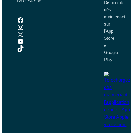
Bâle, Suisse
Disponible
dès
maintenant
Facebook
sur
Instagram
l’App
X
Store
YouTube
et
TikTok
Google
Play.