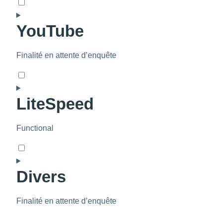
Consent
to
YouTube
service
google-
recaptcha
Finalité en attente d’enquête
Consent
to
LiteSpeed
service
youtube
Functional
Consent
to
Divers
service
litespeed
Finalité en attente d’enquête
Consent