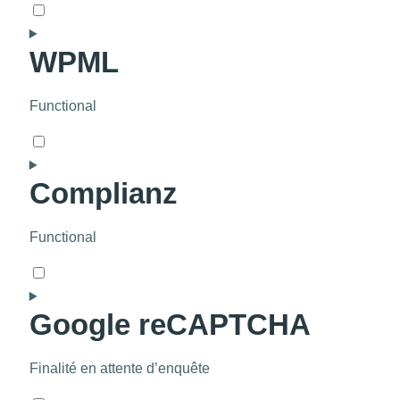
Consent
to
WPML
service
google-
analytics
Functional
Consent
to
Complianz
service
wpml
Functional
Consent
to
Google reCAPTCHA
service
complianz
Finalité en attente d’enquête