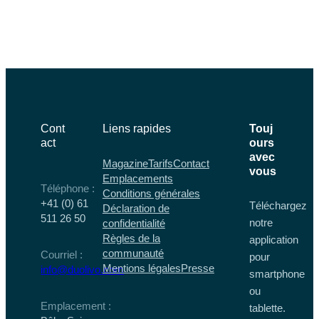
Cont
Liens rapides
Touj
act
ours
avec
Magazine
Tarifs
Contact
vous
Emplacements
Téléphone :
Conditions générales
+41 (0) 61
Téléchargez
Déclaration de
511 26 50
notre
confidentialité
Règles de la
application
communauté
Courriel :
pour
Mentions légales
Presse
info@duolivo.com
smartphone
ou
Emplacement :
tablette.