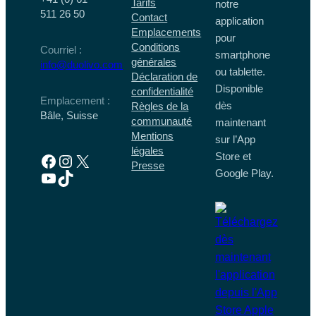
Tarifs
notre
511 26 50
Contact
application
Emplacements
pour
Conditions
Courriel :
smartphone
générales
info@duolivo.com
ou tablette.
Déclaration de
Disponible
confidentialité
Emplacement :
dès
Règles de la
Bâle, Suisse
communauté
maintenant
Mentions
sur l’App
légales
Store et
Facebook
Instagram
X
Presse
Google Play.
YouTube
TikTok