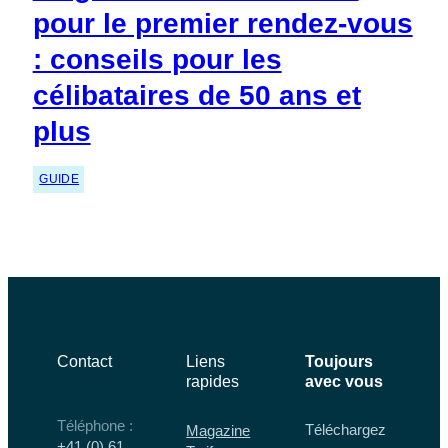
pour le premier rendez-vous
: conseils pour les
célibataires de 50 ans et
plus
GUIDE
Contact
Liens
Toujours
rapides
avec vous
Téléphone :
Téléchargez
Magazine
+41 (0) 61