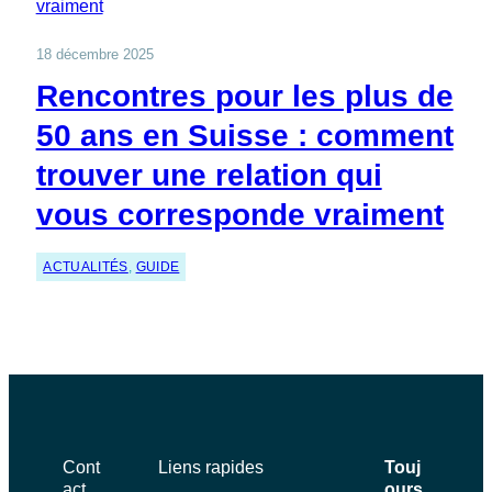
18 décembre 2025
Rencontres pour les plus de
50 ans en Suisse : comment
trouver une relation qui
vous corresponde vraiment
ACTUALITÉS
, 
GUIDE
Cont
Liens rapides
Touj
act
ours