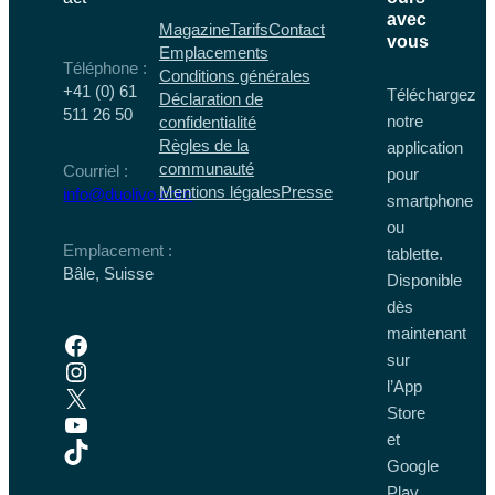
avec
Magazine
Tarifs
Contact
vous
Emplacements
Téléphone :
Conditions générales
+41 (0) 61
Téléchargez
Déclaration de
511 26 50
notre
confidentialité
Règles de la
application
communauté
Courriel :
pour
Mentions légales
Presse
info@duolivo.com
smartphone
ou
Emplacement :
tablette.
Bâle, Suisse
Disponible
dès
maintenant
Facebook
sur
Instagram
l’App
X
Store
YouTube
et
TikTok
Google
Play.