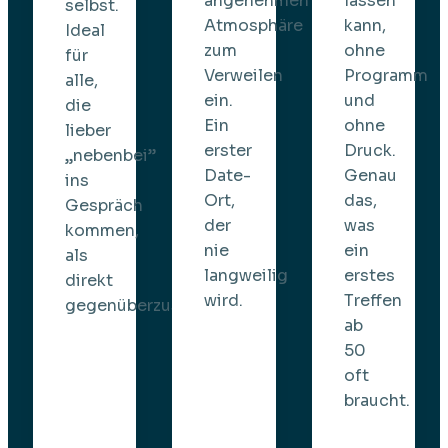
angenehmen
lassen
selbst.
Atmosphäre
kann,
Ideal
zum
ohne
für
Verweilen
Programm
alle,
ein.
und
die
Ein
ohne
lieber
erster
Druck.
„nebenbei”
Date-
Genau
ins
Ort,
das,
Gespräch
der
was
kommen,
nie
ein
als
langweilig
erstes
direkt
wird.
Treffen
gegenüberzusitzen.
ab
50
oft
braucht.