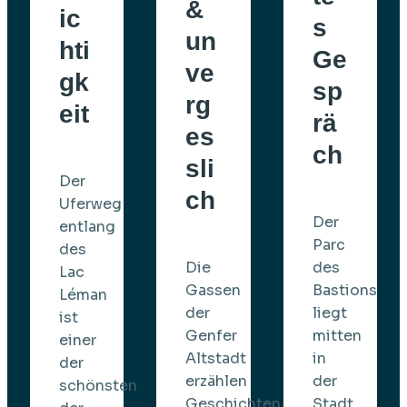
&
ic
s
un
hti
Ge
ve
gk
sp
rg
eit
rä
es
ch
sli
Der
ch
Uferweg
Der
entlang
Parc
des
Die
des
Lac
Gassen
Bastions
Léman
der
liegt
ist
Genfer
mitten
einer
Altstadt
in
der
erzählen
der
schönsten
Geschichten
Stadt