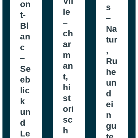
Vil
on
s
le
t-
–
–
Bl
Na
ch
an
tur
ar
c
,
m
–
Ru
an
Se
he
t,
eb
un
hi
lic
d
st
k
ei
ori
un
n
sc
d
gu
h
Le
te