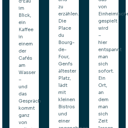
d’Eau
zu
von
im
erzählen.
Einheimisch
Blick,
Die
gespielt
ein
Place
wird
Kaffee
du
–
in
Bourg-
hier
einem
de-
entspannt
der
Four,
man
Cafés
Genfs
sich
am
ältester
sofort.
Wasser
Platz,
Ein
–
lädt
Ort,
und
mit
an
das
kleinen
dem
Gespräch
Bistros
man
kommt
und
sich
ganz
einer
Zeit
von