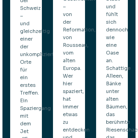
der
–
und
Schweiz
von
fühlt
–
der
sich
und
Reformation,
dennoch
gleichzeitig
von
wie
einer
Rousseau,
eine
der
vom
Oase
unkompliziertesten
alten
an.
Orte
Europa.
Schattige
für
Wer
Alleen,
ein
hier
Bänke
erstes
spaziert,
unter
Treffen.
hat
alten
Ein
immer
Bäumen,
Spaziergang
etwas
das
mit
zu
berühmte
dem
entdecken
Riesenschac
Jet
und
das