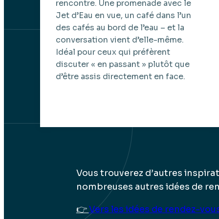
rencontre. Une promenade avec le
Jet d’Eau en vue, un café dans l’un
des cafés au bord de l’eau – et la
conversation vient d’elle-même.
Idéal pour ceux qui préfèrent
discuter « en passant » plutôt que
d’être assis directement en face.
Vous trouverez d’autres inspira
nombreuses autres idées de ren
👉
Vers les idées de rendez-vo