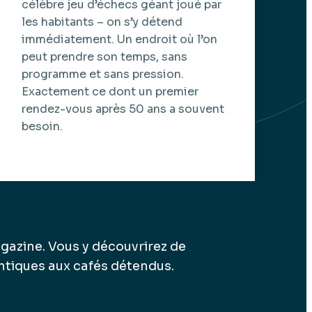
célèbre jeu d’échecs géant joué par
les habitants – on s’y détend
immédiatement. Un endroit où l’on
peut prendre son temps, sans
programme et sans pression.
Exactement ce dont un premier
rendez-vous après 50 ans a souvent
besoin.
gazine. Vous y découvrirez de
tiques aux cafés détendus.