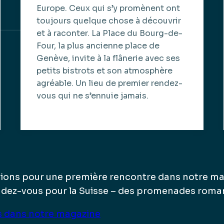
Europe. Ceux qui s’y promènent ont
toujours quelque chose à découvrir
et à raconter. La Place du Bourg-de-
Four, la plus ancienne place de
Genève, invite à la flânerie avec ses
petits bistrots et son atmosphère
agréable. Un lieu de premier rendez-
vous qui ne s’ennuie jamais.
tions pour une première rencontre dans notre ma
dez-vous pour la Suisse – des promenades roman
us dans notre magazine