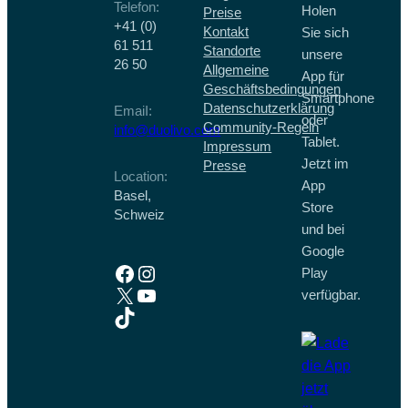
Telefon:
Holen
Preise
steckt
+41 (0)
Kontakt
Sie sich
61 511
Standorte
unsere
26 50
Allgemeine
App für
Geschäftsbedingungen
Smartphone
Datenschutzerklärung
EmaiI:
oder
Community-Regeln
info@duolivo.com
Tablet.
Impressum
Jetzt im
Presse
Location:
App
Basel,
Store
Schweiz
und bei
Google
Facebook
Instagram
Play
X
YouTube
verfügbar.
TikTok