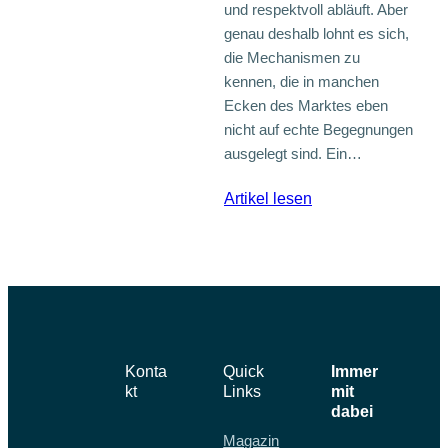
und respektvoll abläuft. Aber
genau deshalb lohnt es sich,
die Mechanismen zu
kennen, die in manchen
Ecken des Marktes eben
nicht auf echte Begegnungen
ausgelegt sind. Ein…
:
Artikel lesen
Fake-
Flirts
und
Chatmoderatoren:
Was
hinter
Konta
Quick
Immer
manchen
kt
Links
mit
Dating-
dabei
Apps
Magazin
wirklich