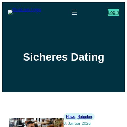
Login
Sicheres Dating
News
, 
Ratgeber
8. Januar 2026