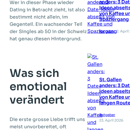
anders: 3 Da
Wer in dieser Phase wieder
Ideen abseit
Dating in Betracht zieht, ist also
von Kaffee u
bestimmt nicht allein, im
Spaziergang
Gegenteil. Ein wachsender Teil
der Singles ab 50 in der Schweiz
Ratgeber
2. April
hat genau diesen Hintergrund.
Was sich
St. Gallen
emotional
anders: 3 Da
Ideen abseit
verändert
von Kaffee u
langen Rout
Ratgeber
Die erste grosse Liebe trifft uns
23. April 2026
meist unvorbereitet, oft