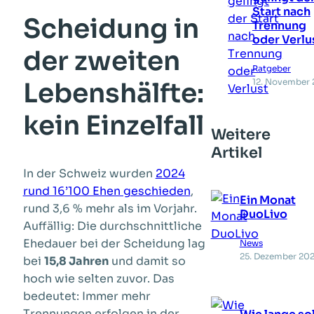
Start nach
Scheidung in
Trennung
oder Verlu
der zweiten
Ratgeber
12. November 
Lebenshälfte:
kein Einzelfall
Weitere
Artikel
In der Schweiz wurden
2024
rund 16’100 Ehen geschieden
,
Ein Monat
rund 3,6 % mehr als im Vorjahr.
DuoLivo
Auffällig: Die durchschnittliche
Ehedauer bei der Scheidung lag
News
25. Dezember 20
bei
15,8 Jahren
und damit so
hoch wie selten zuvor. Das
bedeutet: Immer mehr
Trennungen erfolgen in der