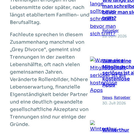
Wie lange sol
man schreib
Lebensmitte oder später, nach
bevor man si
längst etabliertem Familien- und
trifft?
Berufsalltag.
Ratgeber
Fachleute sprechen in diesem
25. Juni 2026
Zusammenhang manchmal von
„Grey Divorce“, gemeint sind
Trennungen in der zweiten
Warum eine
Lebenshälfte, oft nach vielen
Mitgliedscha
gemeinsamen Jahren.
seriöser ist a
kostenlose
Veränderte Rollenbilder, höhere
Apps
Lebenserwartung, finanzielle
Eigenständigkeit beider Partner
News
, 
Ratgeber
und eine deutlich gewandelte
30. Juli 2026
gesellschaftliche Akzeptanz von
Trennungen sind nur einige der
Gründe.
Winterthur