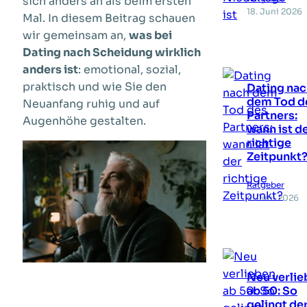
sich anders an als beim ersten
18. Juni 2026
Mal. In diesem Beitrag schauen
wir gemeinsam an,
was bei
Dating nach Scheidung wirklich
anders ist
: emotional, sozial,
praktisch und wie Sie den
Dating na
dem Tod d
Neuanfang ruhig und auf
Partners:
Augenhöhe gestalten.
wann ist d
richtige
Zeitpunkt
Ratgeber
4. Juni 2026
Neu verlie
ab 50: So
gelingt de