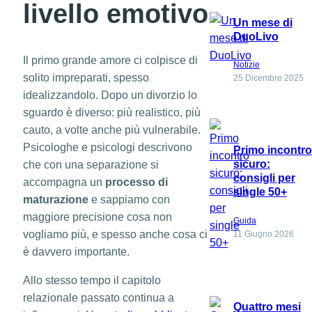
livello emotivo
Un mese di
DuoLivo
Il primo grande amore ci colpisce di
Notizie
solito impreparati, spesso
25 Dicembre 2025
idealizzandolo. Dopo un divorzio lo
sguardo è diverso: più realistico, più
cauto, a volte anche più vulnerabile.
Psicologhe e psicologi descrivono
Primo incontro
sicuro:
che con una separazione si
consigli per
accompagna un
processo di
single 50+
maturazione
e sappiamo con
maggiore precisione cosa non
Guida
vogliamo più, e spesso anche cosa ci
11 Giugno 2026
è davvero importante.
Allo stesso tempo il capitolo
relazionale passato continua a
Quattro mesi