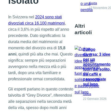
isolato
Guida
12 Novembre 2
In Svizzera nel
2024 sono stati
divorziati circa 16.100 matrimoni
,
Altri
circa il 3,6% in più rispetto all’anno
articoli
precedente. Dato significativo: la
durata media del matrimonio al
momento del divorzio era di
15,8
Zurigo
anni
, quindi più alta che mai. Questo
diversa: 3 idee
per un
significa: sempre più separazioni
appuntamento
avvengono nella mezza età o più
fuori dal solito,
tardi, dopo una vita familiare e
tra caffè e
professionale ormai consolidata.
passeggiate
sul lago
Gli esperti parlano in questo contesto
Guida
talvolta di “Grey Divorce”, riferendosi
22 Gennaio 2026
alle separazioni nella seconda metà
della vita, spesso dopo molti anni