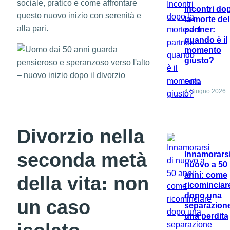
sociale, pratico e come affrontare
Incontri do
questo nuovo inizio con serenità e
la morte del
alla pari.
partner:
quando è il
momento
giusto?
Guida
4 Giugno 2026
Divorzio nella
seconda metà
Innamorarsi
nuovo a 50
anni: come
della vita: non
ricominciar
dopo una
un caso
separazion
una perdita