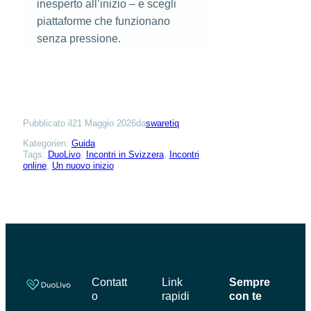
inesperto all’inizio – e scegli
piattaforme che funzionano
senza pressione.
Pubblicato il
21 Maggio 2026
da
swaretiq
Kategorien:
Guida
Tags:
DuoLivo
, 
Incontri in Svizzera
, 
Incontri
online
, 
Un nuovo inizio
Contatt
Link
Sempre
o
rapidi
con te