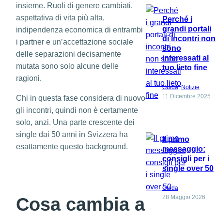
insieme. Ruoli di genere cambiati,
aspettativa di vita più alta,
Perché i
grandi portali
indipendenza economica di entrambi
di incontri non
i partner e un’accettazione sociale
sono
delle separazioni decisamente
interessati al
mutata sono solo alcune delle
tuo lieto fine
ragioni.
Guida
, 
Notizie
11 Dicembre 2025
Chi in questa fase considera di nuovo
gli incontri, quindi non è certamente
solo, anzi. Una parte crescente dei
single dai 50 anni in Svizzera ha
Il primo
esattamente questo background.
messaggio:
consigli per i
single over 50
Guida
28 Maggio 2026
Cosa cambia a