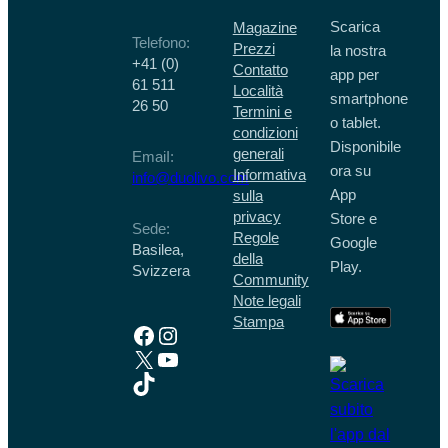
Scarica
Magazine
Telefono:
Prezzi
la nostra
+41 (0)
Contatto
app per
61 511
Località
smartphone
26 50
Termini e
o tablet.
condizioni
Disponibile
generali
EmaiI:
ora su
Informativa
info@duolivo.com
App
sulla
privacy
Store e
Sede:
Regole
Google
Basilea,
della
Play.
Svizzera
Community
Note legali
Stampa
Facebook
Instagram
X
YouTube
TikTok