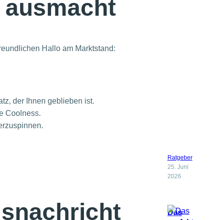
t ausmacht
freundlichen Hallo am Marktstand:
z, der Ihnen geblieben ist.
te Coolness.
erzuspinnen.
Ratgeber
25. Juni
2026
gsnachricht
Das