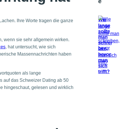
e
Wie
d Lachen. Ihre Worte tragen die ganze
lange
sollte
man
, wenn sie sehr allgemein wirken.
schrei
ces
, hat untersucht, wie sich
ben,
Generische Massennachrichten haben
bevor
man
sich
trifft?
wortquoten als lange
ns auf das Schweizer Dating ab 50
Sie hingeschaut, gelesen und wirklich