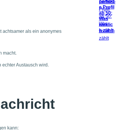
perfekt
e Profil
ab 50:
Was
:
wirklic
h zählt
t achtsamer als ein anonymes
en macht.
n echter Austausch wird.
Nachricht
ngen kann: