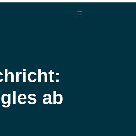
chricht:
ngles ab