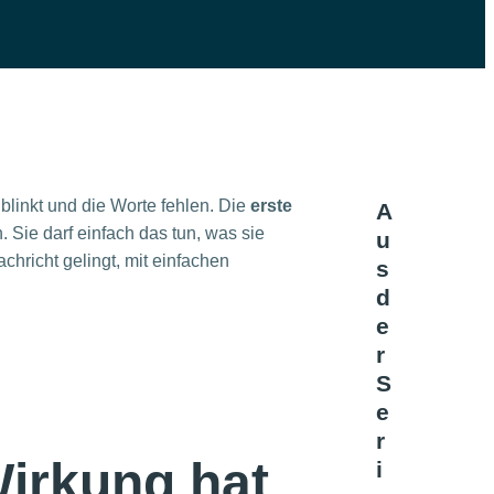
blinkt und die Worte fehlen. Die
erste
A
. Sie darf einfach das tun, was sie
u
chricht gelingt, mit einfachen
s
d
e
r
S
e
r
Wirkung hat
i