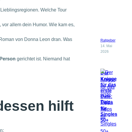
 Lieblingsregionen. Welche Tour
, vor allem dein Humor. Wie kam es,
nem Roman von Donna Leon dran. Was
Ratgeber
14. Mai
2026
 Person
gerichtet ist. Niemand hat
Der
Knigge
für das
erste
Date:
dessen hilft
Tipps
für
Singles
50+
n: