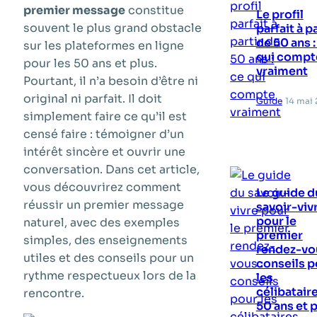
premier message
constitue
Le profil
souvent le plus grand obstacle
parfait à pa
de 50 ans :
sur les plateformes en ligne
qui compt
pour les 50 ans et plus.
vraiment
Pourtant, il n’a besoin d’être ni
original ni parfait. Il doit
Guide
14 mai
simplement faire ce qu’il est
censé faire : témoigner d’un
intérêt sincère et ouvrir une
conversation. Dans cet article,
vous découvrirez comment
Le guide d
réussir un premier message
savoir-viv
pour le
naturel, avec des exemples
premier
simples, des enseignements
rendez-vou
utiles et des conseils pour un
conseils p
rythme respectueux lors de la
les
célibatair
rencontre.
50 ans et 