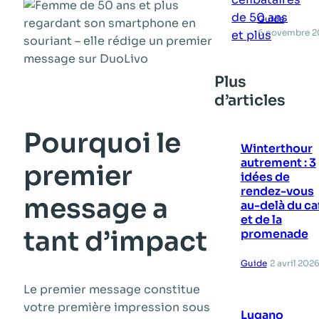
Guide
6 novembre 2
Plus
d’articles
Pourquoi le
Winterthour
autrement : 3
premier
idées de
rendez-vous
message a
au-delà du ca
et de la
tant d’impact
promenade
Guide
2 avril 202
Le premier message constitue
votre première impression sous
Lugano