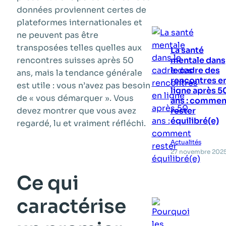
données proviennent certes de
plateformes internationales et
ne peuvent pas être
transposées telles quelles aux
La santé
rencontres suisses après 50
mentale dans
le cadre des
ans, mais la tendance générale
rencontres e
est utile : vous n’avez pas besoin
ligne après 5
de « vous démarquer ». Vous
ans : commen
devez montrer que vous avez
rester
équilibré(e)
regardé, lu et vraiment réfléchi.
Actualités
27 novembre 202
Ce qui
caractérise