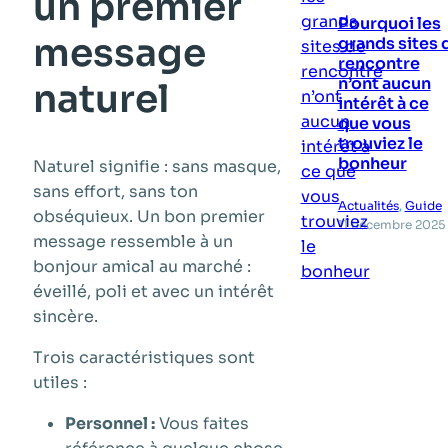
un premier
Pourquoi les
message
grands sites 
rencontre
n’ont aucun
naturel
intérêt à ce
que vous
trouviez le
bonheur
Naturel signifie : sans masque,
sans effort, sans ton
Actualités
, 
Guide
obséquieux. Un bon premier
11 décembre 2025
message ressemble à un
bonjour amical au marché :
éveillé, poli et avec un intérêt
sincère.
Trois caractéristiques sont
utiles :
Personnel :
Vous faites