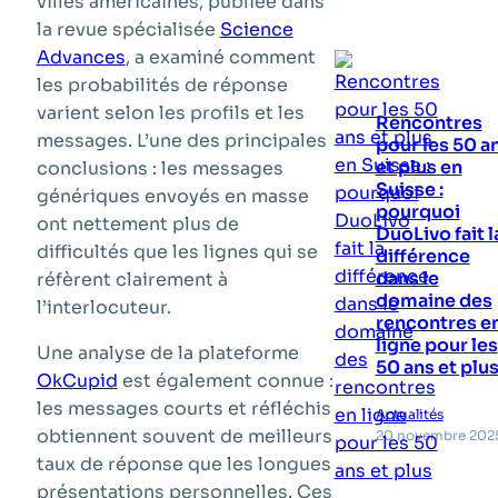
villes américaines, publiée dans
la revue spécialisée
Science
Advances
, a examiné comment
les probabilités de réponse
varient selon les profils et les
Rencontres
messages. L’une des principales
pour les 50 a
et plus en
conclusions : les messages
Suisse :
génériques envoyés en masse
pourquoi
ont nettement plus de
DuoLivo fait l
difficultés que les lignes qui se
différence
dans le
réfèrent clairement à
domaine des
l’interlocuteur.
rencontres e
ligne pour les
Une analyse de la plateforme
50 ans et plu
OkCupid
est également connue :
les messages courts et réfléchis
Actualités
obtiennent souvent de meilleurs
20 novembre 202
taux de réponse que les longues
présentations personnelles. Ces