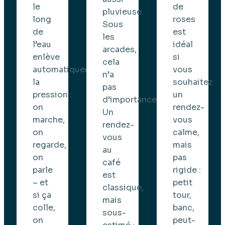
de
le
pluvieuse.
roses
long
Sous
est
de
les
idéal
l’eau
arcades,
si
enlève
cela
vous
automatiquement
n’a
souhaitez
la
pas
un
pression :
d’importance.
rendez-
on
Un
vous
marche,
rendez-
calme,
on
vous
mais
regarde,
au
pas
on
café
rigide :
parle
est
petit
– et
classique,
tour,
si ça
mais
banc,
colle,
sous-
peut-
on