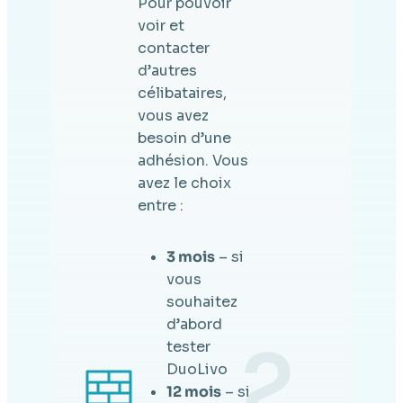
Pour pouvoir
voir et
contacter
d’autres
célibataires,
vous avez
besoin d’une
adhésion. Vous
avez le choix
entre :
3 mois
– si
vous
souhaitez
d’abord
2.
tester
DuoLivo
12 mois
– si