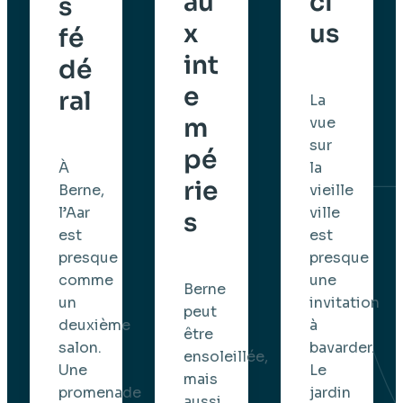
au
cl
s
x
us
fé
int
dé
e
ral
La
m
vue
sur
pé
la
À
rie
vieille
Berne,
ville
l’Aar
s
est
est
presque
presque
une
comme
Berne
invitation
un
peut
à
deuxième
être
bavarder.
salon.
ensoleillée,
Le
Une
mais
jardin
promenade
aussi