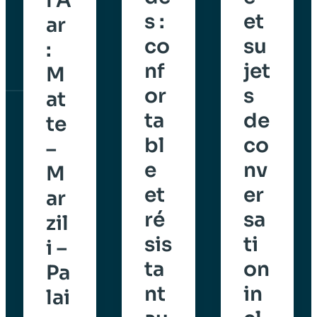
l’A
s :
et
ar
co
su
:
nf
jet
M
or
s
at
ta
de
te
bl
co
–
e
nv
M
et
er
ar
ré
sa
zil
sis
ti
i –
ta
on
Pa
nt
in
lai