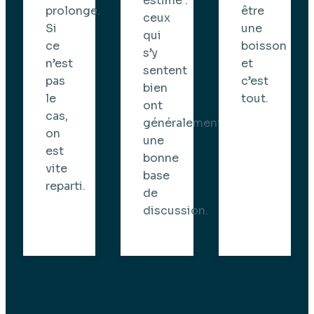
estimé :
être
prolonge.
ceux
une
Si
qui
boisson
ce
s’y
et
n’est
sentent
c’est
pas
bien
tout.
le
ont
cas,
généralement
on
une
est
bonne
vite
base
reparti.
de
discussion.