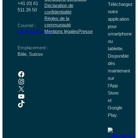
+41 (0) 61
Téléchargez
Déclaration de
511 26 50
notre
confidentialité
Règles de la
application
communauté
Courriel :
pour
Mentions légales
Presse
info@duolivo.com
smartphone
ou
Emplacement :
tablette.
Bâle, Suisse
Disponible
dès
maintenant
Facebook
sur
Instagram
l’App
X
Store
YouTube
et
TikTok
Google
Play.