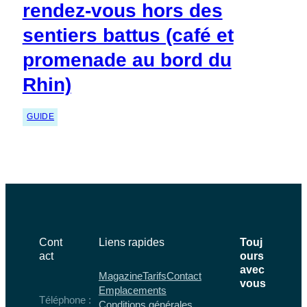
rendez-vous hors des
sentiers battus (café et
promenade au bord du
Rhin)
GUIDE
Cont
Liens rapides
Touj
act
ours
avec
Magazine
Tarifs
Contact
vous
Emplacements
Téléphone :
Conditions générales