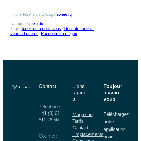
Publié le
19 mars 2026
par
swaretiq
Kategorien:
Guide
Tags:
Idées de rendez-vous
, 
Idées de rendez-
vous à Lucerne
, 
Rencontres en ligne
Contact
Liens
Toujour
rapide
s avec
s
vous
Téléphone :
+41 (0) 61
Téléchargez
Magazine
511 26 50
Tarifs
notre
Contact
application
Emplacements
Courriel :
pour
Conditions