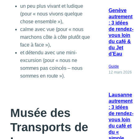
un peu plus vivant et ludique
Genève
(pour « nous vivons quelque
autrement
chose ensemble »),
: 3 idées
de rendez-
calme avec vue (pour « nous
vous loin
marchons côte à côte plutôt que
du café &
face à face »),
du Jet
et détendu avec une mini-
d’Eau
excursion (pour « nous ne
Guide
sommes pas coincés – nous
12 mars 2026
sommes en route »).
Lausanne
autrement
: 3 idées
Musée des
de rendez-
vous loin
Transports de
du café et
du «
simple