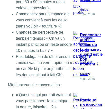
pour 60 à 90 minutes » (cela
enlève la pression).
Guide
Commencez par un espace qui
2 mai 2026
vous convient à tous les deux
(sans vouloir « tout faire »).
Changez de perspective de
Rencontrer
temps en temps : « On va un
après le
instant par ici ou on reste encore
décès du
partenaire :
10 minutes là-bas ? »
quand est le
Pas dobligation de dîner ensuite
bon
: mieux vaut un verre rapide ou «
moment ?
on sarrête là pour aujourdhui » :
Guide
les deux sont tout à fait OK.
4 juin 2026
Mini-lanceurs de conversation :
« Quest-ce qui pourrait vraiment
Pourquoi
vous passionner : la technique,
un nouveau
la nature, lhistoire… ? »