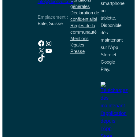
info@duolivo.com
smartphone
générales
ou
Déclaration de
Emplacement :
tablette.
confidentialité
Bâle, Suisse
Disponible
Règles de la
communauté
dès
Mentions
maintenant
Facebook
Instagram
légales
sur l’App
X
YouTube
Presse
Store et
TikTok
Google
Play.