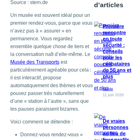
Source : stern.de
d’articles
Un musée est souvent idéal pour un
premier rendez-vous, parce que vous
Première
n’avez pas à « assurer » en
rencontre
permanence. Vous regardez
en toute
sécurité :
ensemble quelque chose de tiers et
conseils
la conversation naît d’elle-même. Le
pour les
Musée des Transports
est
célibataires
particulièrement agréable pour cela :
de 50 ans et
plus
il est interactif, propose
automatiquement des thèmes et vous
Guide
pouvez passer très naturellement
11 juin 2026
d’une « station à l’autre », sans que
les pauses paraissent bizarres.
De vraies
Voici comment se détendre :
personnes
au lieu de
Donnez-vous rendez-vous «
faux profils