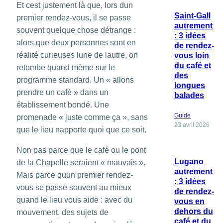
Et cest justement là que, lors dun
Saint-Gall
premier rendez-vous, il se passe
autrement
souvent quelque chose détrange :
: 3 idées
alors que deux personnes sont en
de rendez-
réalité curieuses lune de lautre, on
vous loin
du café et
retombe quand même sur le
des
programme standard. Un « allons
longues
prendre un café » dans un
balades
établissement bondé. Une
Guide
promenade « juste comme ça », sans
23 avril 2026
que le lieu napporte quoi que ce soit.
Non pas parce que le café ou le pont
Lugano
de la Chapelle seraient « mauvais ».
autrement
Mais parce quun premier rendez-
: 3 idées
vous se passe souvent au mieux
de rendez-
quand le lieu vous aide : avec du
vous en
dehors du
mouvement, des sujets de
café et du