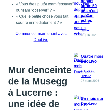
départ
« Vous êtes plutôt team “essayer”
après 50
ou team “observer” ? »
ans n’est
pas un
« Quelle petite chose vous fait
échec
sourire immédiatement ? »
Guide
Commencer maintenant avec
18 juin 2026
DuoLivo
Quatre mois
DuoLivo
Mur denceinte
Actualités
, 
Histoire
de la Musegg
27 mars 2026
à Lucerne :
Un mois sur
une idée de
DuoLivo