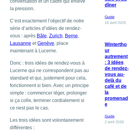
conversation et un cadre qui enlève
dîner
la pression.
Guide
C’est exactement l’objectif de notre
16 avril 2026
série d’articles d’idées de rendez-
vous : après
Bâle
,
Zurich
,
Berne
,
Lausanne
et
Genève
, place
Wintertho
ur
maintenant à Lucerne.
autrement
: 3 idées
Donc : trois idées de rendez-vous à
de rendez-
Lucerne qui ne correspondent pas au
vous au-
standard et qui, justement pour cela,
delà du
fonctionnent si bien. Avec un principe
café et de
la
simple : commencer léger, prolonger
promenad
si ça colle, terminer cordialement si
e
ce nest pas le cas.
Guide
Les trois idées sont volontairement
2 avril 2026
différentes :