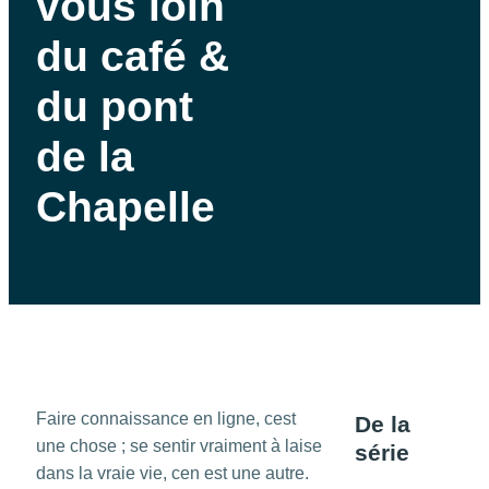
vous loin
du café &
du pont
de la
Chapelle
Faire connaissance en ligne, cest
De la
une chose ; se sentir vraiment à laise
série
dans la vraie vie, cen est une autre.