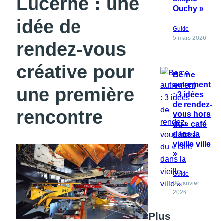
Lucerne : une
Ouchy »
idée de
Guide
5 mars 2026
rendez-vous
créative pour
Berne
autrement
une première
: 3 idées
de rendez-
rencontre
vous hors
du « café
dans la
vieille ville
»
Guide
30 janvier
2026
Plus