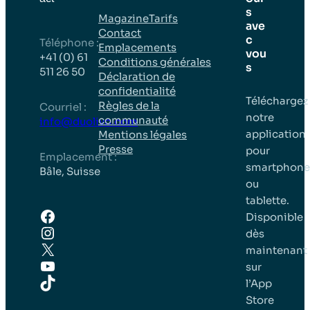
s
Magazine
Tarifs
ave
Contact
c
Téléphone :
Emplacements
vou
+41 (0) 61
Conditions générales
s
511 26 50
Déclaration de
confidentialité
Téléchargez
Règles de la
Courriel :
notre
communauté
info@duolivo.com
application
Mentions légales
Presse
pour
Emplacement :
smartphone
Bâle, Suisse
ou
tablette.
Facebook
Disponible
Instagram
dès
X
maintenant
YouTube
sur
TikTok
l’App
Store