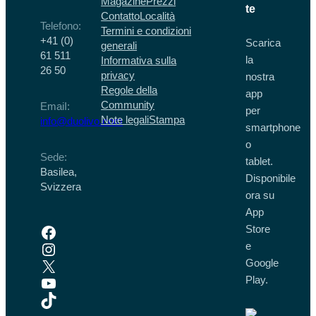
Magazine
Prezzi
te
Contatto
Località
Telefono:
Termini e condizioni
+41 (0)
Scarica
generali
61 511
la
Informativa sulla
26 50
privacy
nostra
Regole della
app
Community
EmaiI:
per
Note legali
Stampa
info@duolivo.com
smartphone
o
Sede:
tablet.
Basilea,
Disponibile
Svizzera
ora su
App
Facebook
Store
Instagram
e
X
Google
YouTube
Play.
TikTok