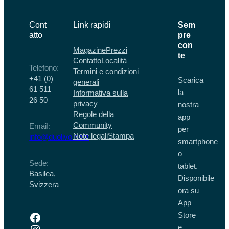
Cont
Link rapidi
Sem
atto
pre
con
Magazine
Prezzi
te
Contatto
Località
Telefono:
Termini e condizioni
+41 (0)
Scarica
generali
61 511
la
Informativa sulla
26 50
privacy
nostra
Regole della
app
Community
EmaiI:
per
Note legali
Stampa
info@duolivo.com
smartphone
o
Sede:
tablet.
Basilea,
Disponibile
Svizzera
ora su
App
Facebook
Store
Instagram
e