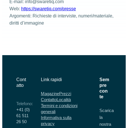
E-mail: info@swaretiq.com
Web:
https://swaretiq.com/presse
Argomenti: Richieste di interviste, numeri/materiale,
diritti d’immagine
Cont
Link rapidi
Sem
atto
pre
con
Magazine
Prezzi
te
Contatto
Località
Telefono:
Termini e condizioni
+41 (0)
Scarica
generali
61 511
la
Informativa sulla
26 50
privacy
nostra