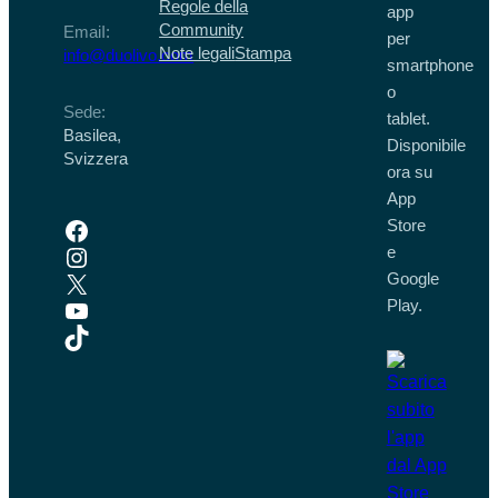
Regole della
app
Community
EmaiI:
per
Note legali
Stampa
info@duolivo.com
smartphone
o
Sede:
tablet.
Basilea,
Disponibile
Svizzera
ora su
App
Facebook
Store
Instagram
e
X
Google
YouTube
Play.
TikTok