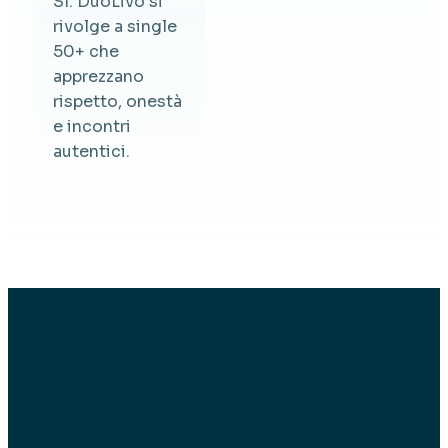
Sì. DuoLivo si
rivolge a single
50+ che
apprezzano
rispetto, onestà
e incontri
autentici.