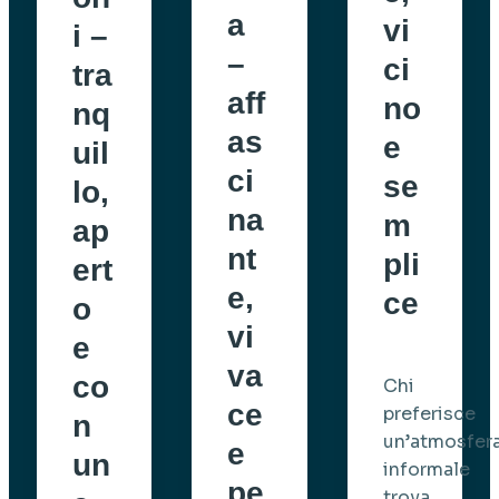
a
vi
i –
–
ci
tra
aff
no
nq
as
e
uil
ci
se
lo,
na
m
ap
nt
pli
ert
e,
ce
o
vi
e
va
co
Chi
ce
preferisce
n
un’atmosfer
e
un
informale
pe
trova