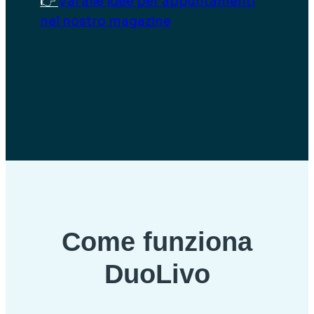
👉
Vai alle idee per appuntamenti
nel nostro magazine
Come funziona
DuoLivo