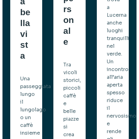
a
a
rs
be
Lucerna
on
lla
anche
al
luoghi
vi
tranquilli
e
st
nel
verde.
a
Un
Tra
incontro
vicoli
all’aria
Una
storici,
aperta
passeggiata
piccoli
spesso
lungo
caffè
riduce
il
e
il
lungolago
belle
nervosismo
o un
piazze
e
caffè
si
rende
insieme
crea