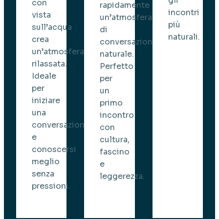
gli
con
rapidamente
incontri
vista
un’atmosfera
più
sull’acqua
di
naturali.
crea
conversazione
un’atmosfera
naturale.
rilassata.
Perfetto
Ideale
per
per
un
iniziare
primo
una
incontro
conversazione
con
e
cultura,
conoscersi
fascino
meglio
e
senza
leggerezza.
pressioni.