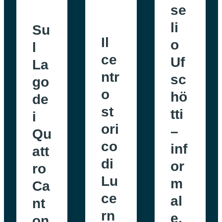
se
li
Su
Il
o
l
ce
Uf
La
ntr
sc
go
o
hö
de
st
tti
i
ori
–
Qu
co
inf
att
di
or
ro
Lu
m
Ca
ce
al
nt
rn
e,
on