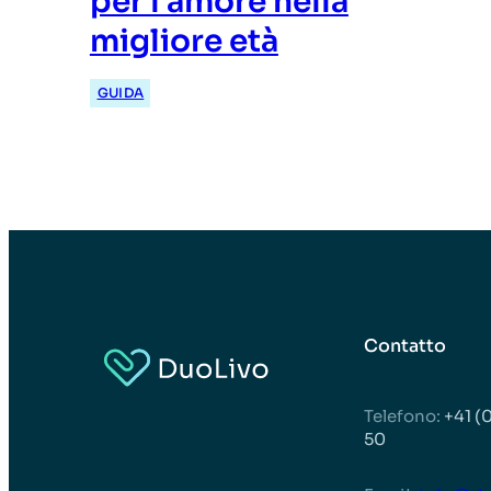
per l’amore nella
migliore età
GUIDA
Contatto
Telefono:
+41 (0
50