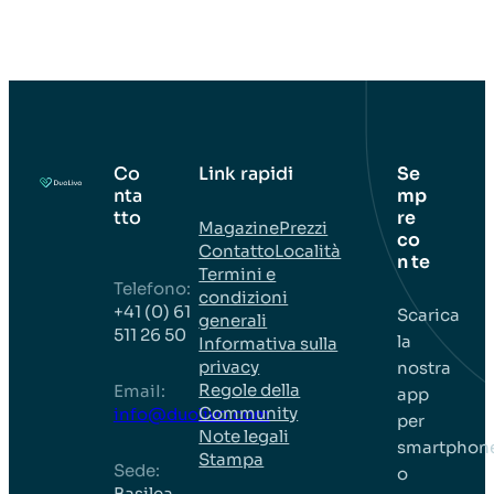
Co
Link rapidi
Se
nta
mp
tto
re
Magazine
Prezzi
co
Contatto
Località
n te
Termini e
Telefono:
condizioni
+41 (0) 61
Scarica
generali
511 26 50
la
Informativa sulla
privacy
nostra
Regole della
EmaiI:
app
Community
info@duolivo.com
per
Note legali
smartphon
Stampa
Sede:
o
Basilea,