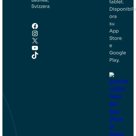
tablet.
Svizzera
Disponibile
ora
su
Facebook
App
Instagram
Store
X
e
YouTube
Google
TikTok
Play.