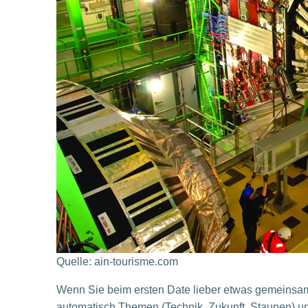
Quelle: ain-tourisme.com
Wenn Sie beim ersten Date lieber etwas gemeinsam
automatisch Themen (Technik, Zukunft, Staunen) u