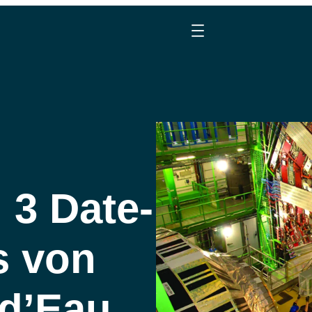
 3 Date-
s von
 d’Eau