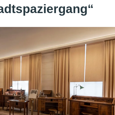
adtspaziergang“