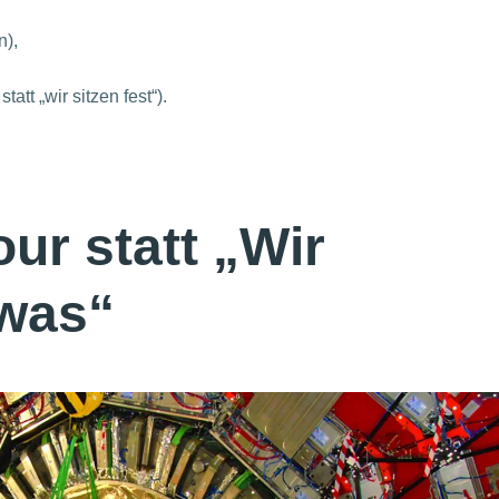
n),
att „wir sitzen fest“).
r statt „Wir
 was“