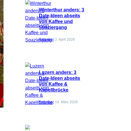
Winterthur anders: 3
Date-Ideen abseits
von Kaffee und
Spaziergang
Ratgeber
2. April 2026
Luzern anders: 3
Date-Ideen abseits
von Kaffee &
Kapellbrücke
Ratgeber
19. März 2026