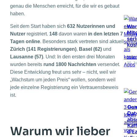
genau die Menschen erreicht, für die wir es gebaut
haben.
War
Seit dem Start haben sich
632 Nutzerinnen und
Mit
Nutzer
registriert.
148
davon waren
in den letzten 7
seri
Tagen online
. Besonders stark vertreten sind aktuell
kos
Zürich (141 Registrierungen)
,
Basel (62)
und
Lausanne (57)
. Und: In den ersten drei Monaten
News
30. Ju
wurden bereits
rund 1800 Nachrichten
versendet.
Diese Entwicklung freut uns sehr – nicht, weil wir
„Wachstum um jeden Preis“ wollen, sondern weil
jede einzelne Registrierung ein Vertrauensbeweis
ist.
Gen
Dat
abs
Kaf
Warum wir lieber
d’E