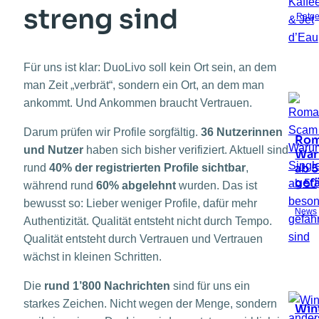
streng sind
Ratge
Für uns ist klar: DuoLivo soll kein Ort sein, an dem
man Zeit „verbrät“, sondern ein Ort, an dem man
ankommt. Und Ankommen braucht Vertrauen.
Darum prüfen wir Profile sorgfältig.
36 Nutzerinnen
Rom
und Nutzer
haben sich bisher verifiziert. Aktuell sind
War
ab 
rund
40% der registrierten Profile sichtbar
,
gef
während rund
60% abgelehnt
wurden. Das ist
bewusst so: Lieber weniger Profile, dafür mehr
News
Authentizität. Qualität entsteht nicht durch Tempo.
Qualität entsteht durch Vertrauen und Vertrauen
wächst in kleinen Schritten.
Die
rund 1’800 Nachrichten
sind für uns ein
starkes Zeichen. Nicht wegen der Menge, sondern
Win