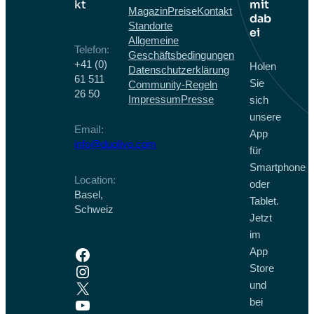
kt
mit
Magazin
Preise
Kontakt
dab
Standorte
ei
Allgemeine
Telefon:
Geschäftsbedingungen
+41 (0)
Holen
Datenschutzerklärung
61 511
Sie
Community-Regeln
26 50
Impressum
Presse
sich
unsere
EmaiI:
App
info@duolivo.com
für
Smartphone
Location:
oder
Basel,
Tablet.
Schweiz
Jetzt
im
Facebook
App
Instagram
Store
X
und
YouTube
bei