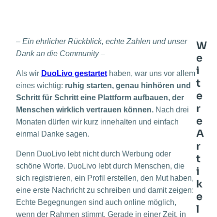
– Ein ehrlicher Rückblick, echte Zahlen und unser
W
Dank an die Community –
e
i
Als wir
DuoLivo gestartet
haben, war uns vor allem
t
eines wichtig:
ruhig starten, genau hinhören und
e
Schritt für Schritt eine Plattform aufbauen, der
r
Menschen wirklich vertrauen können.
Nach drei
e
Monaten dürfen wir kurz innehalten und einfach
A
einmal Danke sagen.
r
Denn DuoLivo lebt nicht durch Werbung oder
t
schöne Worte. DuoLivo lebt durch Menschen, die
i
sich registrieren, ein Profil erstellen, den Mut haben,
k
eine erste Nachricht zu schreiben und damit zeigen:
e
Echte Begegnungen sind auch online möglich,
l
wenn der Rahmen stimmt. Gerade in einer Zeit, in