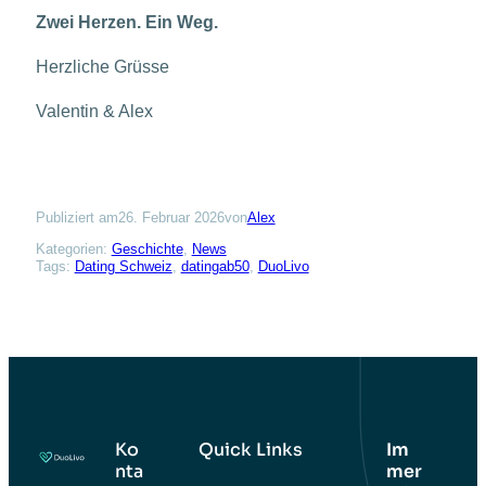
Zwei Herzen. Ein Weg.
Herzliche Grüsse
Valentin & Alex
Publiziert am
26. Februar 2026
von
Alex
Kategorien:
Geschichte
, 
News
Tags:
Dating Schweiz
, 
datingab50
, 
DuoLivo
Ko
Quick Links
Im
nta
mer