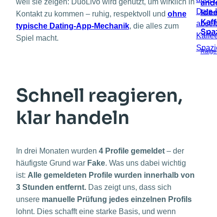
ande
weil sie zeigen: DuoLivo wird genutzt, um wirklich in
Idee
Kontakt zu kommen – ruhig, respektvoll und
ohne
Kaf
typische Dating-App-Mechanik
, die alles zum
Spa
Spiel macht.
Ratge
Schnell reagieren,
klar handeln
In drei Monaten wurden
4 Profile gemeldet
– der
häufigste Grund war
Fake
. Was uns dabei wichtig
ist:
Alle gemeldeten Profile wurden innerhalb von
3 Stunden entfernt.
Das zeigt uns, dass sich
unsere
manuelle Prüfung jedes einzelnen Profils
lohnt. Dies schafft eine starke Basis, und wenn