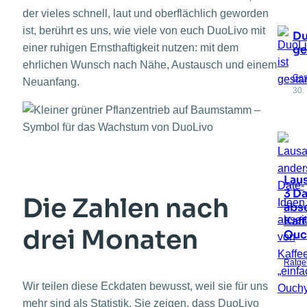
der vieles schnell, laut und oberflächlich geworden
ist, berührt es uns, wie viele von euch DuoLivo mit
Du
einer ruhigen Ernsthaftigkeit nutzen: mit dem
ge
ehrlichen Wunsch nach Nähe, Austausch und einem
Ges
Neuanfang.
30.
Lau
3 D
Die Zahlen nach
abse
Kaff
drei Monaten
Ouc
Ratge
Wir teilen diese Eckdaten bewusst, weil sie für uns
mehr sind als Statistik. Sie zeigen, dass DuoLivo