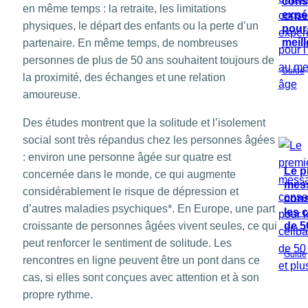
conse
en même temps : la retraite, les limitations
expé
physiques, le départ des enfants ou la perte d’un
pour
meill
partenaire. En même temps, de nombreuses
personnes de plus de 50 ans souhaitent toujours de
Guide
la proximité, des échanges et une relation
amoureuse.
Des études montrent que la solitude et l’isolement
social sont très répandus chez les personnes âgées
: environ une personne âgée sur quatre est
Le p
concernée dans le monde, ce qui augmente
mess
considérablement le risque de dépression et
cons
d’autres maladies psychiques*. En Europe, une part
les c
croissante de personnes âgées vivent seules, ce qui
de 5
peut renforcer le sentiment de solitude. Les
Guide
rencontres en ligne peuvent être un pont dans ce
cas, si elles sont conçues avec attention et à son
propre rythme.