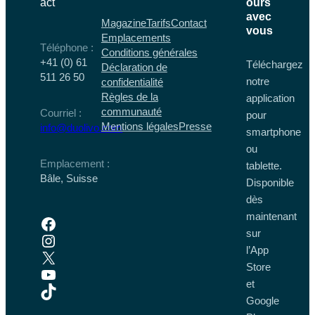
act
ours
avec
Magazine
Tarifs
Contact
vous
Emplacements
Téléphone :
Conditions générales
+41 (0) 61
Téléchargez
Déclaration de
511 26 50
notre
confidentialité
Règles de la
application
communauté
Courriel :
pour
Mentions légales
Presse
info@duolivo.com
smartphone
ou
Emplacement :
tablette.
Bâle, Suisse
Disponible
dès
maintenant
Facebook
sur
Instagram
l’App
X
Store
YouTube
et
TikTok
Google