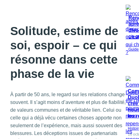
Ren
aprè
Solitude, estime de
divo
ce q
soi, espoir – ce qui
Guide
résonne dans cette
phase de la vie
Com
À partir de 50 ans, le regard sur les relations change
DuoL
souvent. Il s’agit moins d’aventure et plus de fiabilité,
créé
nous
de valeurs communes et de véritable lien. Celui ou
les 
celle qui a déjà vécu certaines choses apporte non
seulement de l’expérience, mais aussi souvent des
Histoi
blessures. Les déceptions issues de partenariats
16 oct