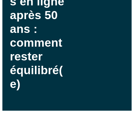
s en ligne
après 50
ans :
comment
rester
équilibré(
e)