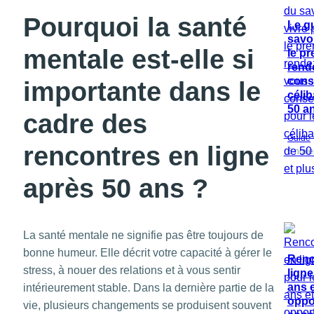
Pourquoi la santé
Le g
savo
mentale est-elle si
le pr
rend
cons
importante dans le
célib
50 an
cadre des
Guide
rencontres en ligne
6 nov
après 50 ans ?
La santé mentale ne signifie pas être toujours de
bonne humeur. Elle décrit votre capacité à gérer le
Renc
stress, à nouer des relations et à vous sentir
ligne
ans e
intérieurement stable. Dans la dernière partie de la
oppo
vie, plusieurs changements se produisent souvent