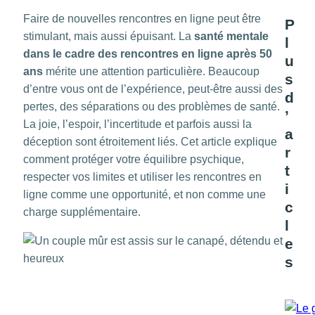
Faire de nouvelles rencontres en ligne peut être
P
stimulant, mais aussi épuisant. La
santé mentale
l
dans le cadre des rencontres en ligne après 50
u
ans
mérite une attention particulière. Beaucoup
s
d’entre vous ont de l’expérience, peut-être aussi des
d
pertes, des séparations ou des problèmes de santé.
’
La joie, l’espoir, l’incertitude et parfois aussi la
a
déception sont étroitement liés. Cet article explique
r
comment protéger votre équilibre psychique,
t
respecter vos limites et utiliser les rencontres en
i
ligne comme une opportunité, et non comme une
c
charge supplémentaire.
l
e
s