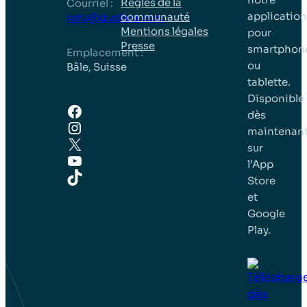
Règles de la
Courriel :
application
communauté
info@duolivo.com
Mentions légales
pour
Presse
smartphon
Emplacement :
ou
Bâle, Suisse
tablette.
Disponible
Facebook
dès
Instagram
maintenan
X
sur
YouTube
l’App
TikTok
Store
et
Google
Play.