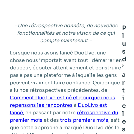
– Une rétrospective honnête, de nouvelles
P
fonctionnalités et notre vision de ce qui
l
compte maintenant –
u
s
Lorsque nous avons lancé DuoLivo, une
d
chose nous importait avant tout : démarrer en
’
douceur, écouter attentivement et construire
a
pas à pas une plateforme à laquelle les gens
r
peuvent vraiment faire confiance. Quiconque
t
a lu nos rétrospectives précédentes, de
i
Comment DuoLivo est né et pourquoi nous
repensons les rencontres
à
DuoLivo est
c
lancé
, en passant par notre
rétrospective du
l
premier mois
et des
trois premiers mois
, sait
e
que cette approche a marqué DuoLivo dès le
s