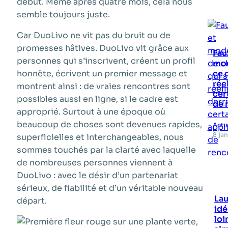
début. Même après quatre mois, cela nous
semble toujours juste.
Car DuoLivo ne vit pas du bruit ou de
promesses hâtives. DuoLivo vit grâce aux
Faux
personnes qui s’inscrivent, créent un profil
mod
honnête, écrivent un premier message et
ce 
rée
montrent ainsi : de vraies rencontres sont
cer
possibles aussi en ligne, si le cadre est
de 
approprié. Surtout à une époque où
beaucoup de choses sont devenues rapides,
Actu
8 ja
superficielles et interchangeables, nous
sommes touchés par la clarté avec laquelle
de nombreuses personnes viennent à
DuoLivo : avec le désir d’un partenariat
sérieux, de fiabilité et d’un véritable nouveau
Lau
départ.
idé
loi