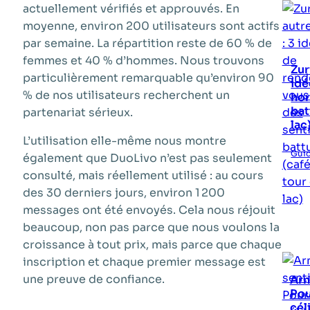
actuellement vérifiés et approuvés. En
moyenne, environ 200 utilisateurs sont actifs
par semaine. La répartition reste de 60 % de
femmes et 40 % d’hommes. Nous trouvons
Zur
particulièrement remarquable qu’environ 90
idé
% de nos utilisateurs recherchent un
hor
bat
partenariat sérieux.
lac
L’utilisation elle-même nous montre
Gui
également que DuoLivo n’est pas seulement
consulté, mais réellement utilisé : au cours
des 30 derniers jours, environ 1 200
messages ont été envoyés. Cela nous réjouit
beaucoup, non pas parce que nous voulons la
croissance à tout prix, mais parce que chaque
inscription et chaque premier message est
une preuve de confiance.
Arn
Pou
cél