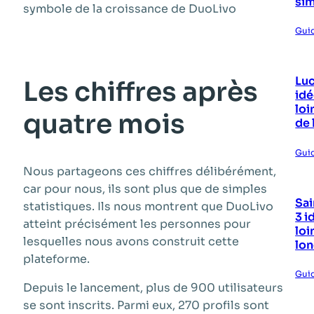
si
Gui
Luc
Les chiffres après
idé
loi
quatre mois
de 
Gui
Nous partageons ces chiffres délibérément,
car pour nous, ils sont plus que de simples
Sai
statistiques. Ils nous montrent que DuoLivo
3 i
atteint précisément les personnes pour
loi
lesquelles nous avons construit cette
lon
plateforme.
Gui
Depuis le lancement, plus de 900 utilisateurs
se sont inscrits. Parmi eux, 270 profils sont