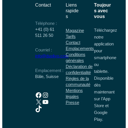
Contact
Liens
Toujour
rapide
s avec
s
vous
Téléphone :
+41 (0) 61
Téléchargez
Magazine
511 26 50
Tarifs
notre
Contact
application
Emplacements
Courriel :
pour
Conditions
info@duolivo.com
smartphone
générales
ou
Déclaration de
Emplacement :
tablette.
confidentialité
Bâle, Suisse
Disponible
Règles de la
communauté
dès
Mentions
maintenant
Facebook
Instagram
légales
sur l’App
X
YouTube
Presse
Store et
TikTok
Google
Play.