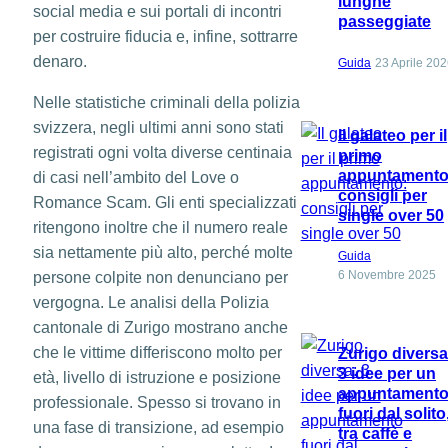
lunghe
social media e sui portali di incontri
passeggiate
per costruire fiducia e, infine, sottrarre
denaro.
Guida
23 Aprile 20
Nelle statistiche criminali della polizia
svizzera, negli ultimi anni sono stati
Il galateo per il
registrati ogni volta diverse centinaia
primo
appuntamento
di casi nell’ambito del Love o
consigli per
Romance Scam. Gli enti specializzati
single over 50
ritengono inoltre che il numero reale
sia nettamente più alto, perché molte
Guida
6 Novembre 2025
persone colpite non denunciano per
vergogna. Le analisi della Polizia
cantonale di Zurigo mostrano anche
che le vittime differiscono molto per
Zurigo diversa
3 idee per un
età, livello di istruzione e posizione
appuntament
professionale. Spesso si trovano in
fuori dal solito
una fase di transizione, ad esempio
tra caffè e