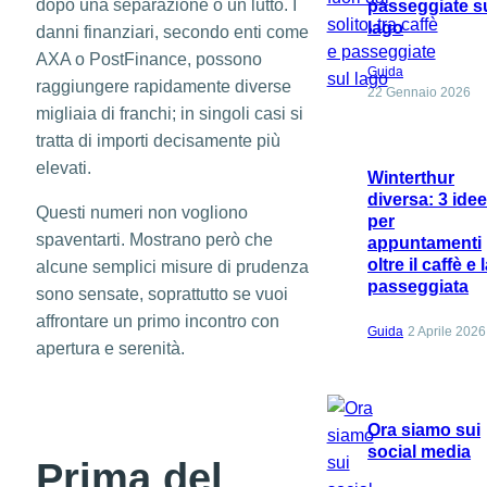
dopo una separazione o un lutto. I
passeggiate s
lago
danni finanziari, secondo enti come
AXA o PostFinance, possono
Guida
raggiungere rapidamente diverse
22 Gennaio 2026
migliaia di franchi; in singoli casi si
tratta di importi decisamente più
elevati.
Winterthur
diversa: 3 ide
Questi numeri non vogliono
per
spaventarti. Mostrano però che
appuntamenti
oltre il caffè e 
alcune semplici misure di prudenza
passeggiata
sono sensate, soprattutto se vuoi
affrontare un primo incontro con
Guida
2 Aprile 2026
apertura e serenità.
Ora siamo sui
social media
Prima del