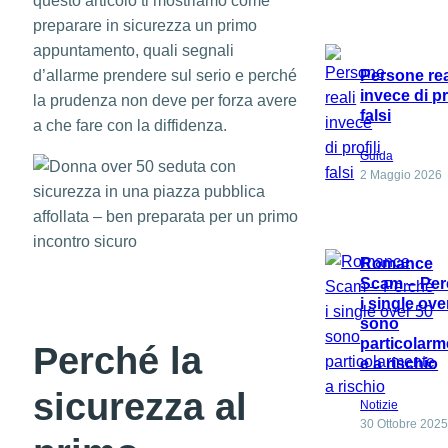
questo articolo ti mostriamo come
preparare in sicurezza un primo
appuntamento, quali segnali
d’allarme prendere sul serio e perché
Persone rea
invece di pr
la prudenza non deve per forza avere
falsi
a che fare con la diffidenza.
Guida
2 Maggio 2026
Romance
Scam – Per
i single ove
sono
particolarm
Perché la
e a rischio
sicurezza al
Notizie
30 Ottobre 202