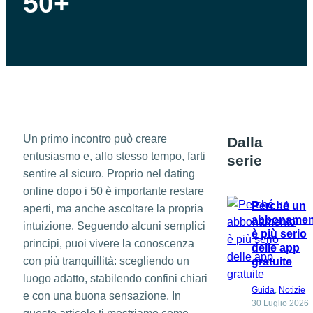
50+
Un primo incontro può creare
Dalla
entusiasmo e, allo stesso tempo, farti
serie
sentire al sicuro. Proprio nel dating
online dopo i 50 è importante restare
Perché un
aperti, ma anche ascoltare la propria
abbonamen
intuizione. Seguendo alcuni semplici
è più serio
principi, puoi vivere la conoscenza
delle app
con più tranquillità: scegliendo un
gratuite
luogo adatto, stabilendo confini chiari
Guida
, 
Notizie
e con una buona sensazione. In
30 Luglio 2026