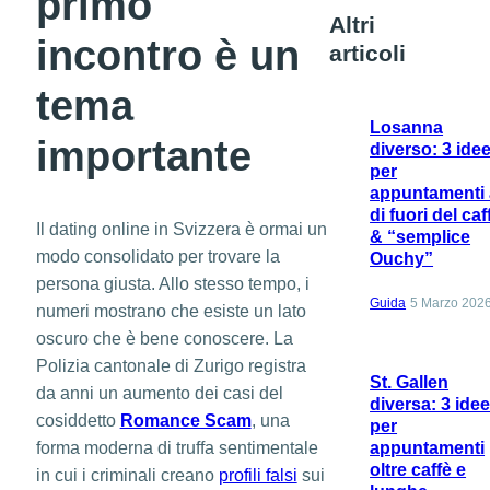
primo
Altri
incontro è un
articoli
tema
Losanna
importante
diverso: 3 ide
per
appuntamenti 
di fuori del caf
Il dating online in Svizzera è ormai un
& “semplice
modo consolidato per trovare la
Ouchy”
persona giusta. Allo stesso tempo, i
Guida
5 Marzo 202
numeri mostrano che esiste un lato
oscuro che è bene conoscere. La
Polizia cantonale di Zurigo registra
St. Gallen
da anni un aumento dei casi del
diversa: 3 ide
cosiddetto
Romance Scam
, una
per
forma moderna di truffa sentimentale
appuntamenti
oltre caffè e
in cui i criminali creano
profili falsi
sui