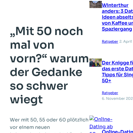
Winterthur
anders: 3 Da
Ideen abseit
von Kaffee u
„Mit 50 noch
Spaziergang
mal von
Ratgeber
2. Apri
vorn?“ warum
Der Knigge f
der Gedanke
das erste Dat
Tipps für Sin
50+
so schwer
Ratgeber
wiegt
6. November 202
Wer mit 50, 55 oder 60 plötzlich
vor einem neuen
Online-Datin