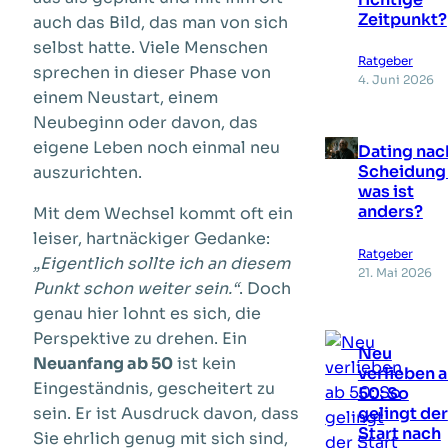
Zeitpunkt?
auch das Bild, das man von sich
selbst hatte. Viele Menschen
Ratgeber
sprechen in dieser Phase von
4. Juni 2026
einem Neustart, einem
Neubeginn oder davon, das
eigene Leben noch einmal neu
Dating nac
Scheidung 
auszurichten.
was ist
anders?
Mit dem Wechsel kommt oft ein
leiser, hartnäckiger Gedanke:
Ratgeber
„Eigentlich sollte ich an diesem
21. Mai 2026
Punkt schon weiter sein.“
. Doch
genau hier lohnt es sich, die
Perspektive zu drehen. Ein
Neu
Neuanfang ab 50
ist kein
verlieben 
Eingeständnis, gescheitert zu
50: So
sein. Er ist Ausdruck davon, dass
gelingt der
Start nach
Sie ehrlich genug mit sich sind,