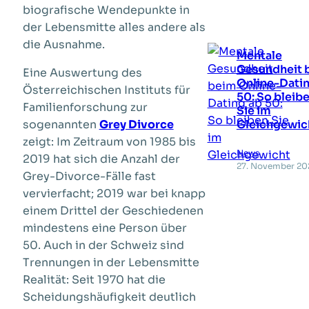
biografische Wendepunkte in
der Lebensmitte alles andere als
die Ausnahme.
Mentale
Gesundheit 
Eine Auswertung des
Online-Datin
Österreichischen Instituts für
50: So bleib
Familienforschung zur
Sie im
sogenannten
Grey Divorce
Gleichgewic
zeigt: Im Zeitraum von 1985 bis
News
2019 hat sich die Anzahl der
27. November 20
Grey-Divorce-Fälle fast
vervierfacht; 2019 war bei knapp
einem Drittel der Geschiedenen
mindestens eine Person über
50. Auch in der Schweiz sind
Trennungen in der Lebensmitte
Realität: Seit 1970 hat die
Scheidungshäufigkeit deutlich