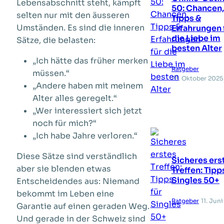
Lebensabschnitt steht, kämpft
50: Chancen,
selten nur mit den äusseren
Tipps &
Umständen. Es sind die inneren
Erfahrungen 
die Liebe im
Sätze, die belasten:
besten Alter
„Ich hätte das früher merken
Ratgeber
müssen.“
23. Oktober 2025
„Andere haben mit meinem
Alter alles geregelt.“
„Wer interessiert sich jetzt
noch für mich?“
„Ich habe Jahre verloren.“
Diese Sätze sind verständlich
Sicheres ers
aber sie blenden etwas
Treffen: Tipp
Singles 50+
Entscheidendes aus: Niemand
bekommt im Leben eine
Ratgeber
11. Jun
Garantie auf einen geraden Weg.
Und gerade in der Schweiz sind