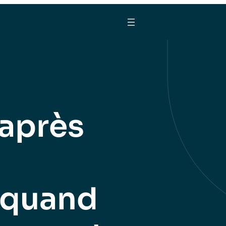
 après
: quand