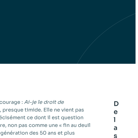
 courage :
Ai-je le droit de
D
presque timide. Elle ne vient pas
e
écisément ce dont il est question
l
e, non pas comme une « fin au deuil
a
génération des 50 ans et plus
s