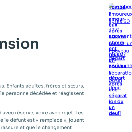
Tombe
r
amour
eux
après
50 ans :
ension
comm
ent
réussir
un
nouvea
u
départ
après
. Enfants adultes, frères et sœurs,
une
c la personne décédée et réagissent
séparat
ion ou
un
 avec réserve, voire avec rejet. Les
deuil
e le défunt est « remplacé », jouent
e rassure et que le changement