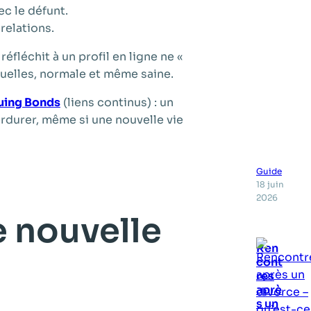
ec le défunt.
relations.
fléchit à un profil en ligne ne «
ctuelles, normale et même saine.
uing Bonds
(liens continus) : un
perdurer, même si une nouvelle vie
Guide
18 juin
2026
e nouvelle
Ren
cont
res
aprè
s un