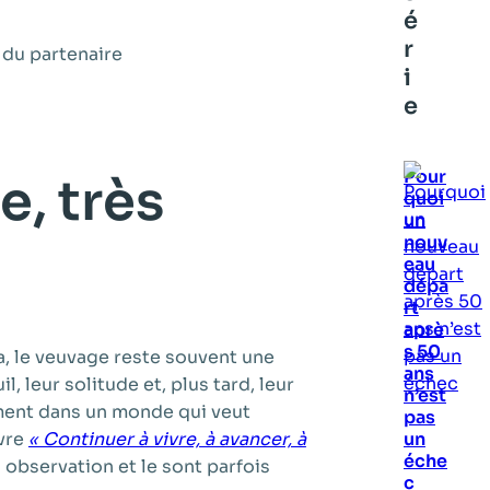
é
r
i
e
Pour
e, très
quoi
un
nouv
eau
dépa
rt
aprè
s 50
a, le veuvage reste souvent une
ans
 leur solitude et, plus tard, leur
n’est
aiment dans un monde qui veut
pas
un
ivre
« Continuer à vivre, à avancer, à
éche
 observation et le sont parfois
c