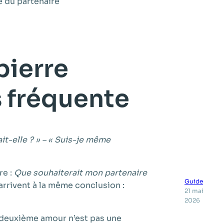
pierre
s fréquente
rait-elle ? » – « Suis-je même
re :
Que souhaiterait mon partenaire
Guide
rrivent à la même conclusion :
21 mai
2026
n deuxième amour n’est pas une