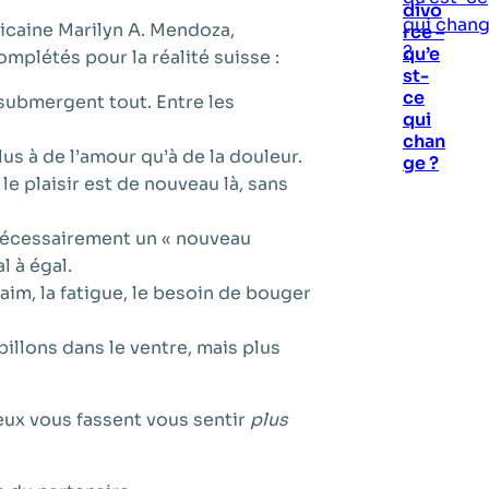
divo
ricaine Marilyn A. Mendoza,
rce –
qu’e
omplétés pour la réalité suisse :
st-
ce
 submergent tout. Entre les
qui
chan
us à de l’amour qu’à de la douleur.
ge ?
e plaisir est de nouveau là, sans
 nécessairement un « nouveau
l à égal.
aim, la fatigue, le besoin de bouger
illons dans le ventre, mais plus
 eux vous fassent vous sentir
plus